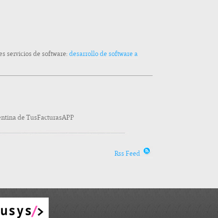
s servicios de software:
desarrollo de software a
gentina de TusFacturasAPP
Rss Feed